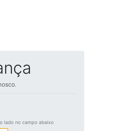
ança
nosco.
ao lado no campo abaixo