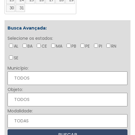
23
24
25
26
27
28
29
30
31
Busca Avançada:
Selecione os estados:
AL
BA
CE
MA
PB
PE
PI
RN
SE
Município:
Objeto:
Modalidade: