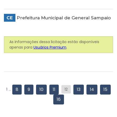
CE
Prefeitura Municipal de General Sampaio
As informações dessa licitação estão disponíveis
apenas para
Usuários Premium
.
8
9
10
11
13
14
15
1
...
12
16