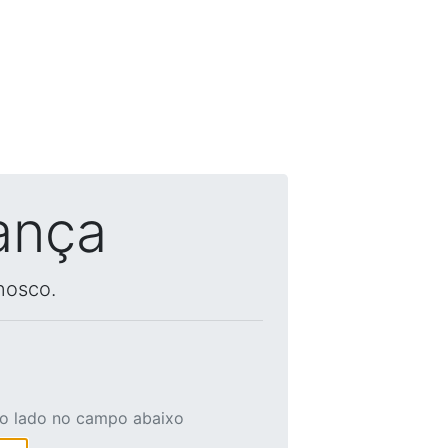
ança
nosco.
ao lado no campo abaixo