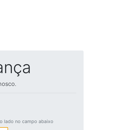
ança
nosco.
ao lado no campo abaixo