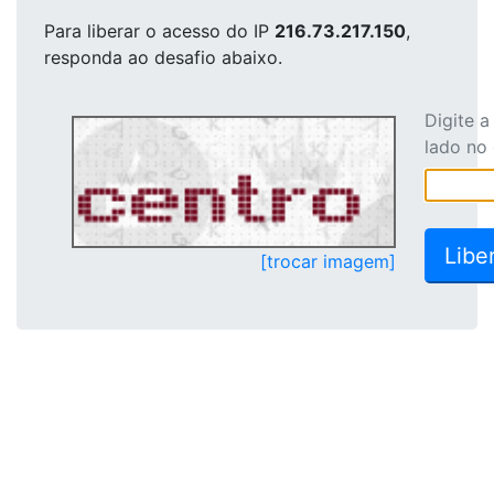
Para liberar o acesso
do IP
216.73.217.150
,
responda ao desafio abaixo.
Digite 
lado no
[trocar imagem]