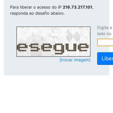
Para liberar o acesso
do IP
216.73.217.101
,
responda ao desafio abaixo.
Digite 
lado no
[trocar imagem]